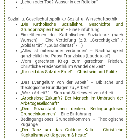
„Leben oder Tod? Wasser in der Religion“
…
Sozial- u. Gesellschaftspolitik / Sozial- u. Wirtschaftsethik
„Die Katholische Soziallehre. Geschichte und
Grundprinzipien heute”
– Eine Einführung
Einzelthemen der Katholischen Soziallehre (nach
Wunsch) – Eine Vertiefung (z.B. „Gerechtigkeit” /
„Solidarität” / „Subsidiarität” / …)
„Alles ist miteinander verbunden” – Nachhaltigkeit
ganzheitlich bei Papst Franziskus (Laudato si´)
„Vom gerechten Krieg zum gerechten Frieden.
Christliche Friedensethik im Wandel der Zeit“
„Ihr seid das Salz der Erde!” – Christsein und Politik
„Das Evangelium von der Arbeit” – Biblische und
theologische Grundlagen zu „Arbeit”
„Wozu Arbeit?“ – Sinn und Stellenwert von Arbeit
„Arbeitslose Zukunft? Der Mensch im Umbruch der
Arbeitsgesellschaft“
„Den Sozialstaat neu denken: Bedingungsloses
Grundeinkommen“
– Eine Einführung
Bedingungsloses Grundeinkommen – Theologische
Zugänge
„Der Tanz um das Goldene Kalb – Christliche
Kapitalismuskritik gestern & heute”