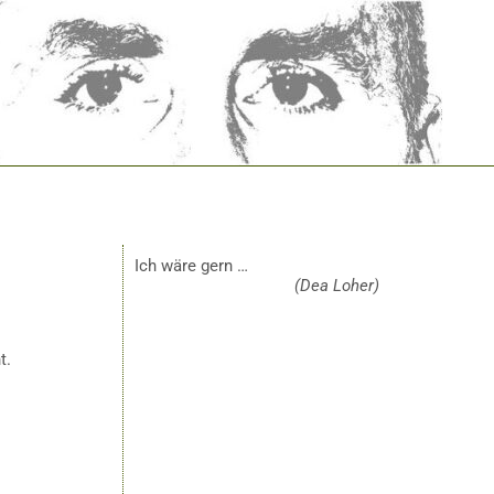
Ich wäre gern …
(Dea Loher)
t.