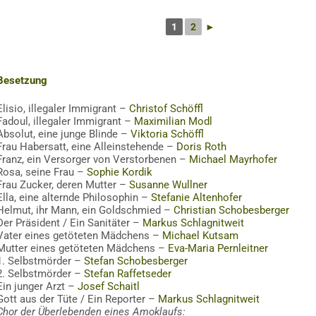
1
2
►
Besetzung
Elisio, illegaler Immigrant –
Christof Schöffl
Fadoul, illegaler Immigrant –
Maximilian Modl
Absolut, eine junge Blinde –
Viktoria Schöffl
Frau Habersatt, eine Alleinstehende –
Doris Roth
Franz, ein Versorger von Verstorbenen –
Michael Mayrhofer
Rosa, seine Frau –
Sophie Kordik
Frau Zucker, deren Mutter –
Susanne Wullner
Ella, eine alternde Philosophin –
Stefanie Altenhofer
Helmut, ihr Mann, ein Goldschmied –
Christian Schobesberger
Der Präsident / Ein Sanitäter –
Markus Schlagnitweit
Vater eines getöteten Mädchens –
Michael Kutsam
Mutter eines getöteten Mädchens –
Eva-Maria Pernleitner
1. Selbstmörder –
Stefan Schobesberger
2. Selbstmörder –
Stefan Raffetseder
Ein junger Arzt –
Josef Schaitl
Gott aus der Tüte / Ein Reporter –
Markus Schlagnitweit
Chor der Überlebenden eines Amoklaufs: